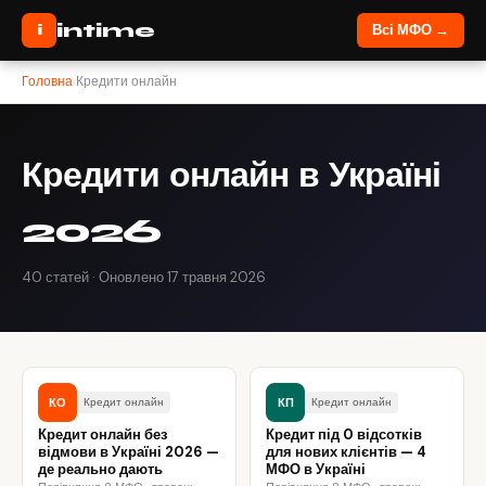
intime
i
Всі МФО →
Головна
›
Кредити онлайн
Кредити онлайн в Україні
2026
40 статей · Оновлено 17 травня 2026
КО
КП
Кредит онлайн
Кредит онлайн
Кредит онлайн без
Кредит під 0 відсотків
відмови в Україні 2026 —
для нових клієнтів — 4
де реально дають
МФО в Україні