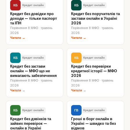
КБ
КБ
Кредит онлайн
Кредит онлайн
Кредит без довідки про
Кредит без поручителів та
доходи — тільки паспорт
застави онлайн в Україні
та ІПН
2026
Порівняння 8 МФО · травень
Порівняння 8 МФО · травень
2026
2026
Читати →
Читати →
КБ
КБ
Кредит онлайн
Кредит онлайн
Кредит без застави
Кредит без перевірки
онлайн — МФО що не
кредитної історії — МФО
вимагають забезпечення
2026
Порівняння 8 МФО · травень
Порівняння 8 МФО · травень
2026
2026
Читати →
Читати →
КБ
ГВ
Кредит онлайн
Кредит онлайн
Кредит без дзвінків та
Гроші в борг онлайн в
зайвих перевірок —
Україні — швидко та без
онлайн в Україні
відмов