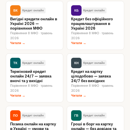
ВК
КБ
Кредит онлайн
Кредит онлайн
Вигідні кредити онлайн в
Кредит без офіційного
Україні 2026 —
працевлаштування в
порівняння МФО
Україні 2026
Порівняння 8 МФО · травень
Порівняння 8 МФО · травень
2026
2026
Читати →
Читати →
ТК
КН
Кредит онлайн
Кредит онлайн
Терміновий кредит
Кредит на картку
онлайн 24/7 — заявка
цілодобово — заявка
вночі та у вихідні
24/7 без вихідних
Порівняння 8 МФО · травень
Порівняння 8 МФО · травень
2026
2026
Читати →
Читати →
ПО
ГВ
Кредит онлайн
Кредит онлайн
Позика онлайн на картку
Гроші в борг на картку
в Україні — умови та
онлайн — без довідок та