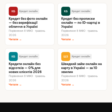
КБ
КБ
Кредит онлайн
Кредит онлайн
Кредит без фото онлайн
Кредит без прописки
— без верифікації
онлайн — по ID-картці в
обличчя в Україні
Україні
Порівняння 8 МФО · травень
Порівняння 8 МФО · травень
2026
2026
Читати →
Читати →
КБ
ШЗ
Кредит онлайн
Кредит онлайн
Кредити онлайн без
Швидкий займ онлайн на
відсотків — 0% для
карту в Україні — за 10
нових клієнтів 2026
хвилин
Порівняння 8 МФО · травень
Порівняння 8 МФО · травень
2026
2026
Читати →
Читати →