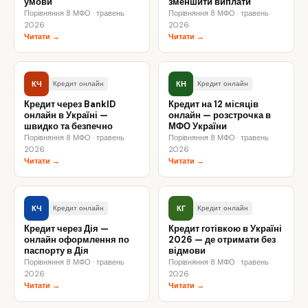
умови
зменшити виплати
Порівняння 8 МФО · травень
Порівняння 8 МФО · травень
2026
2026
Читати →
Читати →
КЧ
КН
Кредит онлайн
Кредит онлайн
Кредит через BankID
Кредит на 12 місяців
онлайн в Україні —
онлайн — розстрочка в
швидко та безпечно
МФО України
Порівняння 8 МФО · травень
Порівняння 8 МФО · травень
2026
2026
Читати →
Читати →
КЧ
КГ
Кредит онлайн
Кредит онлайн
Кредит через Дія —
Кредит готівкою в Україні
онлайн оформлення по
2026 — де отримати без
паспорту в Дія
відмови
Порівняння 8 МФО · травень
Порівняння 8 МФО · травень
2026
2026
Читати →
Читати →