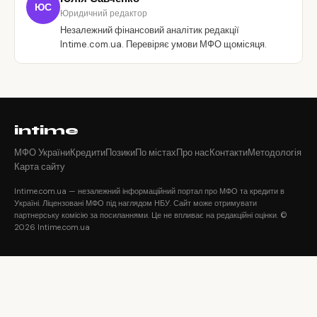
ЮС
Юридичний редактор
Незалежний фінансовий аналітик редакції
Intime.com.ua. Перевіряє умови МФО щомісяця.
intime
МФО України
Кредити
Позики
По містах
Про нас
Контакти
Методологія
Карта сайту
Intime.com.ua — незалежний інформаційний портал про МФО та кредити в
Україні. Ліцензовані МФО під наглядом НБУ. Сайт може отримувати
партнерську комісію за посиланнями. Це не впливає на редакційні оцінки. ©
2026 Intime.com.ua