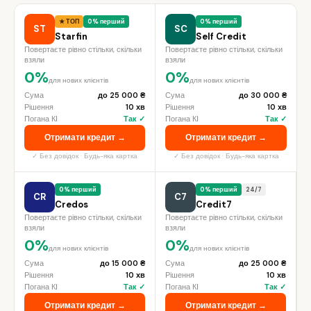
★ ТОП
0% перший
0% перший
ST
SC
Starfin
Self Credit
Повертаєте рівно стільки, скільки
Повертаєте рівно стільки, скільки
взяли
взяли
0%
0%
для нових клієнтів
для нових клієнтів
Сума
до 25 000 ₴
Сума
до 30 000 ₴
Рішення
10 хв
Рішення
10 хв
Погана КІ
Так ✓
Погана КІ
Так ✓
Отримати кредит →
Отримати кредит →
✓ Без довідок · Будь-яка картка
✓ Без довідок · Будь-яка картка
0% перший
0% перший
24/7
CR
C7
Credos
Credit7
Повертаєте рівно стільки, скільки
Повертаєте рівно стільки, скільки
взяли
взяли
0%
0%
для нових клієнтів
для нових клієнтів
Сума
до 15 000 ₴
Сума
до 25 000 ₴
Рішення
10 хв
Рішення
10 хв
Погана КІ
Так ✓
Погана КІ
Так ✓
Отримати кредит →
Отримати кредит →