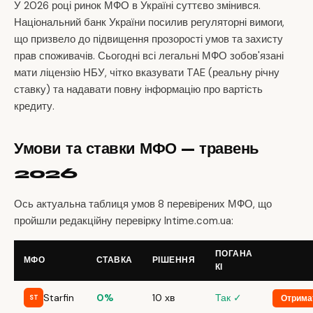
У 2026 році ринок МФО в Україні суттєво змінився.
Національний банк України посилив регуляторні вимоги,
що призвело до підвищення прозорості умов та захисту
прав споживачів. Сьогодні всі легальні МФО зобов'язані
мати ліцензію НБУ, чітко вказувати TAE (реальну річну
ставку) та надавати повну інформацію про вартість
кредиту.
Умови та ставки МФО — травень
2026
Ось актуальна таблиця умов 8 перевірених МФО, що
пройшли редакційну перевірку Intime.com.ua:
ПОГАНА
МФО
СТАВКА
РІШЕННЯ
КІ
Starfin
0%
10 хв
Так ✓
Отрима
ST