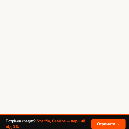
Потрібен кредит?
Starfin, Credos — перший
Отримати →
під 0%