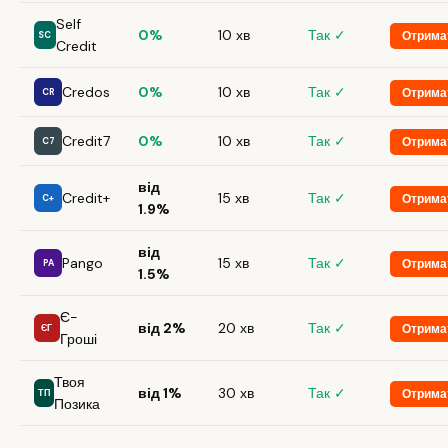
Self
0%
10 хв
Так ✓
Отрима
SC
Credit
Credos
0%
10 хв
Так ✓
Отрима
CR
Credit7
0%
10 хв
Так ✓
Отрима
C7
від
Credit+
15 хв
Так ✓
Отрима
C+
1.9%
від
Pango
15 хв
Так ✓
Отрима
PA
1.5%
Є-
від 2%
20 хв
Так ✓
Отрима
ЄГ
Гроші
Твоя
від 1%
30 хв
Так ✓
Отрима
ТП
Позика