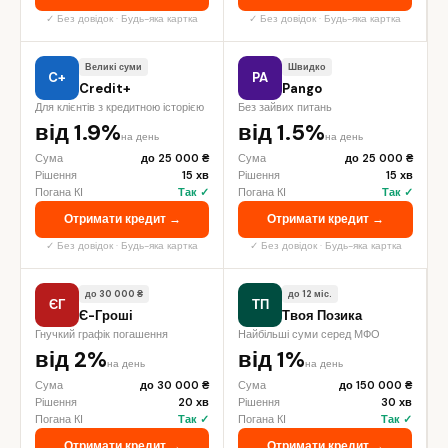
✓ Без довідок · Будь-яка картка
✓ Без довідок · Будь-яка картка
Великі суми
Швидко
C+
PA
Credit+
Pango
Для клієнтів з кредитною історією
Без зайвих питань
від 1.9%
від 1.5%
на день
на день
Сума
до 25 000 ₴
Сума
до 25 000 ₴
Рішення
15 хв
Рішення
15 хв
Погана КІ
Так ✓
Погана КІ
Так ✓
Отримати кредит →
Отримати кредит →
✓ Без довідок · Будь-яка картка
✓ Без довідок · Будь-яка картка
до 30 000 ₴
до 12 міс.
ЄГ
ТП
Є-Гроші
Твоя Позика
Гнучкий графік погашення
Найбільші суми серед МФО
від 2%
від 1%
на день
на день
Сума
до 30 000 ₴
Сума
до 150 000 ₴
Рішення
20 хв
Рішення
30 хв
Погана КІ
Так ✓
Погана КІ
Так ✓
Отримати кредит →
Отримати кредит →