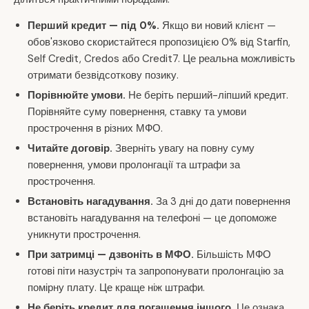
Перший кредит — під 0%.
Якщо ви новий клієнт —
обов'язково скористайтеся пропозицією 0% від Starfin,
Self Credit, Credos або Credit7. Це реальна можливість
отримати безвідсоткову позику.
Порівнюйте умови.
Не беріть перший-ліпший кредит.
Порівняйте суму повернення, ставку та умови
прострочення в різних МФО.
Читайте договір.
Зверніть увагу на повну суму
повернення, умови пролонгації та штрафи за
прострочення.
Встановіть нагадування.
За 3 дні до дати повернення
встановіть нагадування на телефоні — це допоможе
уникнути прострочення.
При затримці — дзвоніть в МФО.
Більшість МФО
готові піти назустріч та запропонувати пролонгацію за
помірну плату. Це краще ніж штрафи.
Не беріть кредит для погашення іншого.
Це ознака