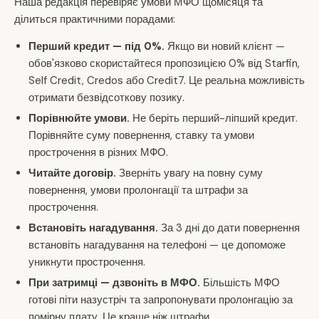
Наша редакція перевіряє умови МФО щомісяця та
ділиться практичними порадами:
Перший кредит — під 0%.
Якщо ви новий клієнт —
обов'язково скористайтеся пропозицією 0% від Starfin,
Self Credit, Credos або Credit7. Це реальна можливість
отримати безвідсоткову позику.
Порівнюйте умови.
Не беріть перший-ліпший кредит.
Порівняйте суму повернення, ставку та умови
прострочення в різних МФО.
Читайте договір.
Зверніть увагу на повну суму
повернення, умови пролонгації та штрафи за
прострочення.
Встановіть нагадування.
За 3 дні до дати повернення
встановіть нагадування на телефоні — це допоможе
уникнути прострочення.
При затримці — дзвоніть в МФО.
Більшість МФО
готові піти назустріч та запропонувати пролонгацію за
помірну плату. Це краще ніж штрафи.