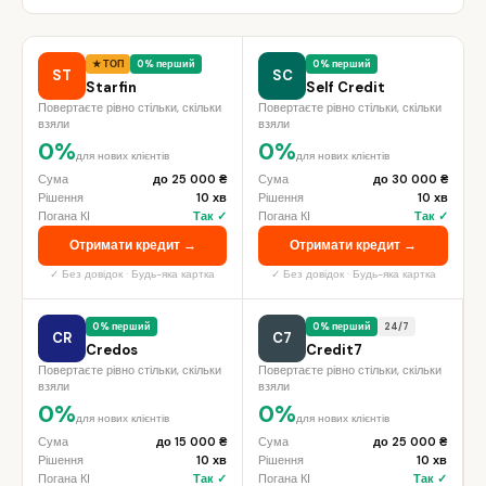
★ ТОП
0% перший
0% перший
ST
SC
Starfin
Self Credit
Повертаєте рівно стільки, скільки
Повертаєте рівно стільки, скільки
взяли
взяли
0%
0%
для нових клієнтів
для нових клієнтів
Сума
до 25 000 ₴
Сума
до 30 000 ₴
Рішення
10 хв
Рішення
10 хв
Погана КІ
Так ✓
Погана КІ
Так ✓
Отримати кредит →
Отримати кредит →
✓ Без довідок · Будь-яка картка
✓ Без довідок · Будь-яка картка
0% перший
0% перший
24/7
CR
C7
Credos
Credit7
Повертаєте рівно стільки, скільки
Повертаєте рівно стільки, скільки
взяли
взяли
0%
0%
для нових клієнтів
для нових клієнтів
Сума
до 15 000 ₴
Сума
до 25 000 ₴
Рішення
10 хв
Рішення
10 хв
Погана КІ
Так ✓
Погана КІ
Так ✓