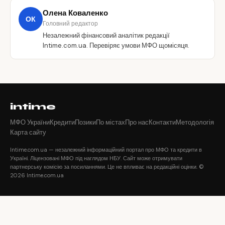
Олена Коваленко
ОК
Головний редактор
Незалежний фінансовий аналітик редакції
Intime.com.ua. Перевіряє умови МФО щомісяця.
intime
МФО України
Кредити
Позики
По містах
Про нас
Контакти
Методологія
Карта сайту
Intime.com.ua — незалежний інформаційний портал про МФО та кредити в
Україні. Ліцензовані МФО під наглядом НБУ. Сайт може отримувати
партнерську комісію за посиланнями. Це не впливає на редакційні оцінки. ©
2026 Intime.com.ua