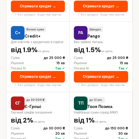
Отримати кредит →
Отримати кредит →
✓ Без довідок · Будь-яка картка
✓ Без довідок · Будь-яка картка
Великі суми
Швидко
C+
PA
Credit+
Pango
Для клієнтів з кредитною історією
Без зайвих питань
від 1.9%
від 1.5%
на день
на день
Сума
до 25 000 ₴
Сума
до 25 000 ₴
Рішення
15 хв
Рішення
15 хв
Погана КІ
Так ✓
Погана КІ
Так ✓
Отримати кредит →
Отримати кредит →
✓ Без довідок · Будь-яка картка
✓ Без довідок · Будь-яка картка
до 30 000 ₴
до 12 міс.
ЄГ
ТП
Є-Гроші
Твоя Позика
Гнучкий графік погашення
Найбільші суми серед МФО
від 2%
від 1%
на день
на день
Сума
до 30 000 ₴
Сума
до 150 000 ₴
Рішення
20 хв
Рішення
30 хв
Погана КІ
Так ✓
Погана КІ
Так ✓