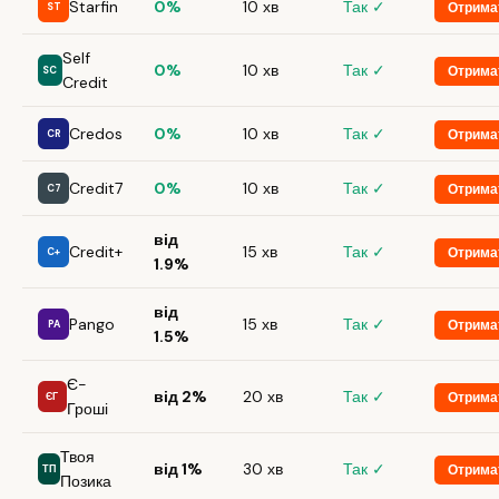
Starfin
0%
10 хв
Так ✓
Отрима
ST
Self
0%
10 хв
Так ✓
Отрима
SC
Credit
Credos
0%
10 хв
Так ✓
Отрима
CR
Credit7
0%
10 хв
Так ✓
Отрима
C7
від
Credit+
15 хв
Так ✓
Отрима
C+
1.9%
від
Pango
15 хв
Так ✓
Отрима
PA
1.5%
Є-
від 2%
20 хв
Так ✓
Отрима
ЄГ
Гроші
Твоя
від 1%
30 хв
Так ✓
Отрима
ТП
Позика