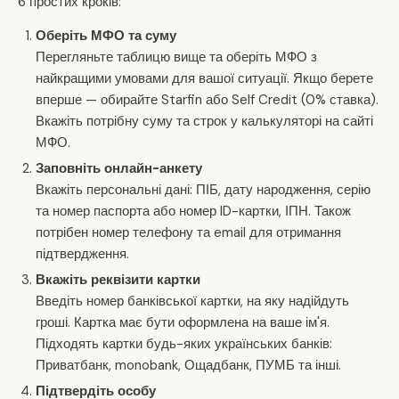
6 простих кроків:
Оберіть МФО та суму
Перегляньте таблицю вище та оберіть МФО з
найкращими умовами для вашої ситуації. Якщо берете
вперше — обирайте Starfin або Self Credit (0% ставка).
Вкажіть потрібну суму та строк у калькуляторі на сайті
МФО.
Заповніть онлайн-анкету
Вкажіть персональні дані: ПІБ, дату народження, серію
та номер паспорта або номер ID-картки, ІПН. Також
потрібен номер телефону та email для отримання
підтвердження.
Вкажіть реквізити картки
Введіть номер банківської картки, на яку надійдуть
гроші. Картка має бути оформлена на ваше ім'я.
Підходять картки будь-яких українських банків:
Приватбанк, monobank, Ощадбанк, ПУМБ та інші.
Підтвердіть особу